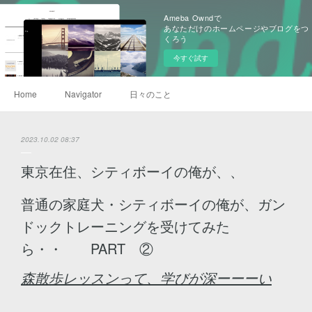
Ameba Owndで
あなただけのホームページやブログをつ
くろう
今すぐ試す
Home
Navigator
日々のこと
2023.10.02 08:37
東京在住、シティボーイの俺が、、
普通の家庭犬・シティボーイの俺が、ガン
ドックトレーニングを受けてみた
ら・・ PART ②
森散歩レッスンって、学びが深ーーーい