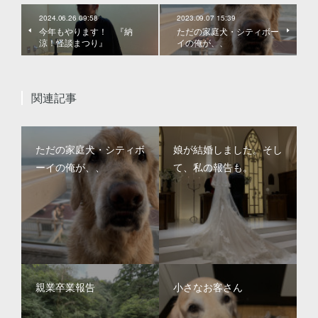
2024.06.26 09:58
2023.09.07 15:39
今年もやります！ 『納
ただの家庭犬・シティボー
涼！怪談まつり』
イの俺が、、
関連記事
ただの家庭犬・シティボ
娘が結婚しました。そし
ーイの俺が、、
て、私の報告も。
親業卒業報告
小さなお客さん